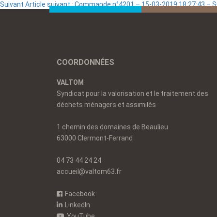
Suivant
Article suivant :
Commande n°4201 – 15-03-2019 18:27:43 –
COORDONNÉES
VALTOM
Syndicat pour la valorisation et le traitement des
déchets ménagers et assimilés
1 chemin des domaines de Beaulieu
63000 Clermont-Ferrand
04 73 44 24 24
accueil@valtom63.fr
Facebook
LinkedIn
YouTube