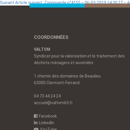
Suivant
Article suivant :
Commande n°4155 – 06-03-2019 14:30:27 – 
COORDONNÉES
VALTOM
Syndicat pour la valorisation et le traitement des
déchets ménagers et assimilés
1 chemin des domaines de Beaulieu
63000 Clermont-Ferrand
04 73 44 24 24
accueil@valtom63.fr
Facebook
LinkedIn
YouTube