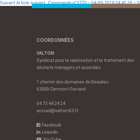
Suivant
Article suivant :
Commande n°3773 – 04-09-2018 04:45:28 –
COORDONNÉES
VALTOM
Syndicat pour la valorisation et le traitement des
déchets ménagers et assimilés
1 chemin des domaines de Beaulieu
63000 Clermont-Ferrand
04 73 44 24 24
accueil@valtom63.fr
Facebook
LinkedIn
YouTube