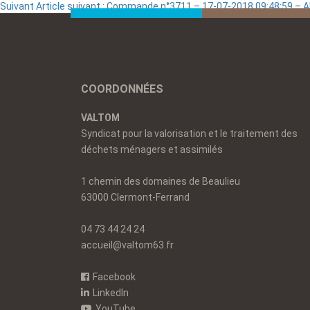
Suivant
Article suivant :
Commande n°3711 – 17-07-2018 09:48:59 – 
COORDONNÉES
VALTOM
Syndicat pour la valorisation et le traitement des
déchets ménagers et assimilés
1 chemin des domaines de Beaulieu
63000 Clermont-Ferrand
04 73 44 24 24
accueil@valtom63.fr
Facebook
LinkedIn
YouTube