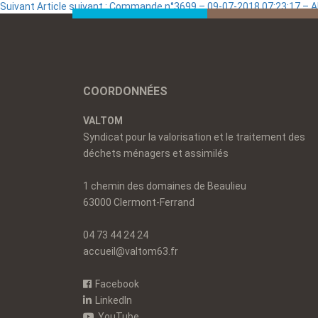
Suivant
Article suivant :
Commande n°3699 – 09-07-2018 07:23:17 – 
COORDONNÉES
VALTOM
Syndicat pour la valorisation et le traitement des
déchets ménagers et assimilés
1 chemin des domaines de Beaulieu
63000 Clermont-Ferrand
04 73 44 24 24
accueil@valtom63.fr
Facebook
LinkedIn
YouTube