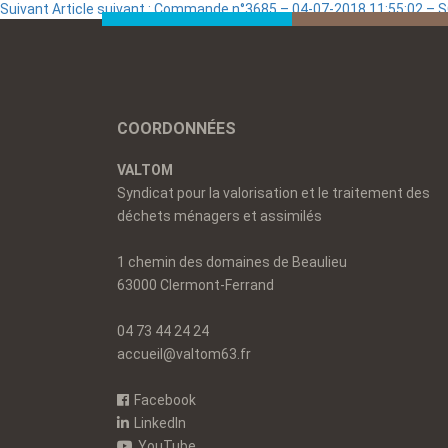
Suivant
Article suivant :
Commande n°3685 – 04-07-2018 11:55:02 –
COORDONNÉES
VALTOM
Syndicat pour la valorisation et le traitement des
déchets ménagers et assimilés
1 chemin des domaines de Beaulieu
63000 Clermont-Ferrand
04 73 44 24 24
accueil@valtom63.fr
Facebook
LinkedIn
YouTube