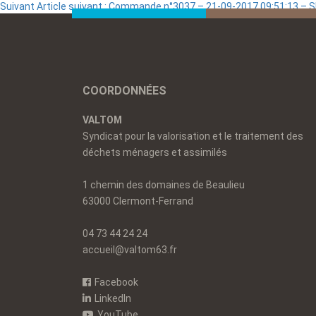
Suivant
Article suivant :
Commande n°3037 – 21-09-2017 09:51:13 –
COORDONNÉES
VALTOM
Syndicat pour la valorisation et le traitement des
déchets ménagers et assimilés
1 chemin des domaines de Beaulieu
63000 Clermont-Ferrand
04 73 44 24 24
accueil@valtom63.fr
Facebook
LinkedIn
YouTube