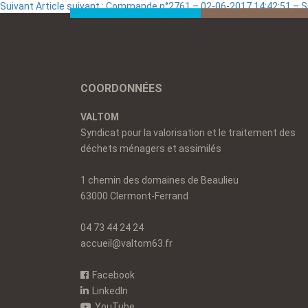
Suivant
Article suivant :
Commande n°2761 – 02-06-2017 14:42:51 – 
COORDONNÉES
VALTOM
Syndicat pour la valorisation et le traitement des
déchets ménagers et assimilés
1 chemin des domaines de Beaulieu
63000 Clermont-Ferrand
04 73 44 24 24
accueil@valtom63.fr
Facebook
LinkedIn
YouTube