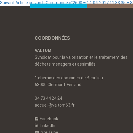
Suivant
Article suivant :
Commande n°2600 – 14-04-2017 11:33:35 – 
COORDONNÉES
VALTOM
Syndicat pour la valorisation et le traitement des
déchets ménagers et assimilés
1 chemin des domaines de Beaulieu
63000 Clermont-Ferrand
04 73 44 24 24
accueil@valtom63.fr
Facebook
LinkedIn
YouTube