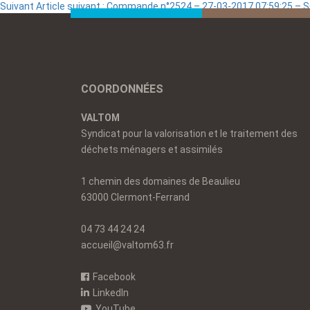
Suivant
Article suivant :
Commande n°2524 – 27-03-2017 07:59:25 –
COORDONNÉES
VALTOM
Syndicat pour la valorisation et le traitement des
déchets ménagers et assimilés
1 chemin des domaines de Beaulieu
63000 Clermont-Ferrand
04 73 44 24 24
accueil@valtom63.fr
Facebook
LinkedIn
YouTube