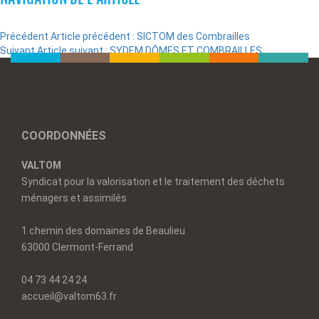
Précédent
Article précédent :
SICTOM des Combrailles
Suivant
Article suivant :
SYDEM DÔMES ET COMBRAILLES
COORDONNÉES
VALTOM
Syndicat pour la valorisation et le traitement des déchets
ménagers et assimilés
1 chemin des domaines de Beaulieu
63000 Clermont-Ferrand
04 73 44 24 24
accueil@valtom63.fr