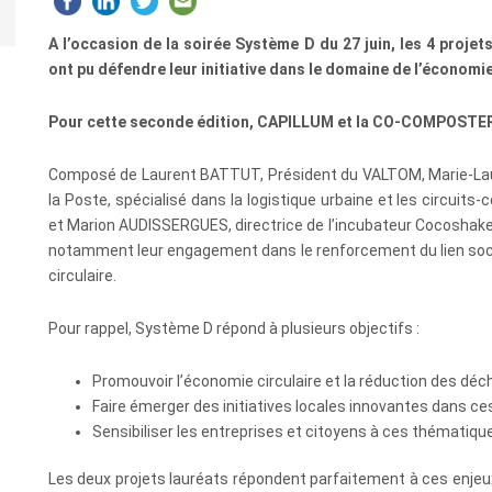
A l’occasion de la soirée Système D du 27 juin, les 4 projet
ont pu défendre leur initiative dans le domaine de l’économie
Pour cette seconde édition, CAPILLUM et la CO-COMPOSTERIE
Composé de Laurent BATTUT, Président du VALTOM, Marie-Laure 
la Poste, spécialisé dans la logistique urbaine et les circui
et Marion AUDISSERGUES, directrice de l’incubateur Cocoshaker, l
notamment leur engagement dans le renforcement du lien soci
circulaire.
Pour rappel, Système D répond à plusieurs objectifs :
Promouvoir l’économie circulaire et la réduction des déch
Faire émerger des initiatives locales innovantes dans ce
Sensibiliser les entreprises et citoyens à ces thématiqu
Les deux projets lauréats répondent parfaitement à ces enje