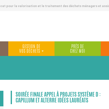
at pour la valorisation et le traitement des déchets ménagers et assi
GESTION DE
PRÈS DE
VOS DÉCHETS
CHEZ MOI
SOIRÉE FINALE APPEL À PROJETS SYSTÈME D :
CAPILLUM ET ALTERRE IDÉES LAURÉATS