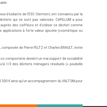
able.
x étudiants de l’ESC Clermont, ont convaincu par la
es déchets qui ne sont pas valorisés. CAPILLUM a pour
 auprès des coiffeurs et d’utiliser ce déchet comme
s applications à forte valeur ajoutée (cosmétique ou
es, composée de Pierre FELTZ et Charles BRAULT, invite
 co-composterie devient un vrai support de sociabilité
usqu’à 1/3 des déchets ménagers résiduels (« poubelle
e 2 500 € ainsi qu’un accompagnement du VALTOM pour