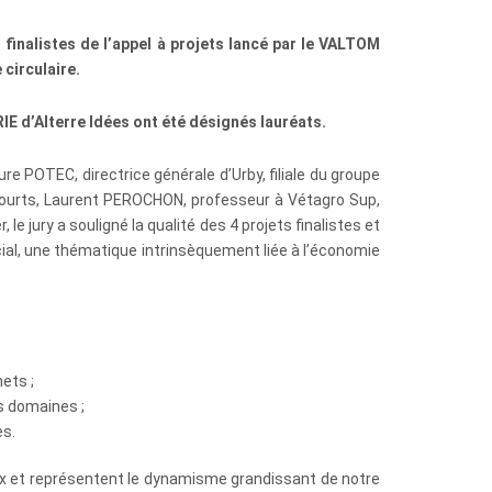
s finalistes de l’appel à projets lancé par le VALTOM
 circulaire.
 d’Alterre Idées ont été désignés lauréats.
POTEC, directrice générale d’Urby, filiale du groupe
ts-courts, Laurent PEROCHON, professeur à Vétagro Sup,
e jury a souligné la qualité des 4 projets finalistes et
al, une thématique intrinsèquement liée à l’économie
ets ;
s domaines ;
es.
ux et représentent le dynamisme grandissant de notre