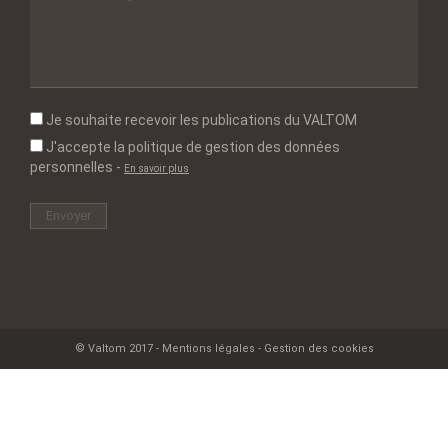
Je souhaite recevoir les publications du VALTOM
J'accepte la politique de gestion des données
personnelles
-
En savoir plus
© Valtom 2017 -
Mentions légales
-
Gestion des cookies