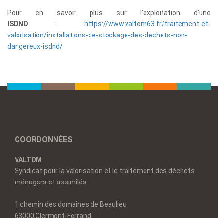
Pour en savoir plus sur l’exploitation d’une
ISDND
:
https://www.valtom63.fr/traitement-et-
valorisation/installations-de-stockage-des-dechets-non-
dangereux-isdnd/
COORDONNÉES
VALTOM
Syndicat pour la valorisation et le traitement des déchets
ménagers et assimilés
1 chemin des domaines de Beaulieu
63000 Clermont-Ferrand