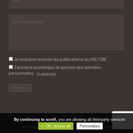
Je souhaite recevoir les publications du VALTOM
J'accepte la politique de gestion des données
personnelles
-
En savoir plus
By continuing to scroll,
you are allowing all third-party services
✓ OK, accept all
Personalize
© Valtom 2017 -
Mentions légales
-
Gestion des cookies