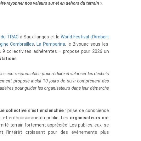
ire rayonner nos valeurs sur et en dehors du terrai
n
».
l du TRAC
à Sauxillanges et le
World Festival d’Ambert
gine Combrailles
,
La Pamparina
, le Bivouac sous les
s 9 collectivités adhérentes – propose pour 2026
un
station
s
.
ques éco-responsables pour réduire et valoriser les déchets
ement proposé inclut 10 jours de suivi comprenant des
madaires pour guider les organisateurs dans leur démarche
e collective s’est enclenchée
: prise de conscience
e et enthousiasme du public. Les
organisateurs ont
mité terrain
fortement appréciée. Les publics, eux, se
nt l’intérêt croissant pour des événements plus