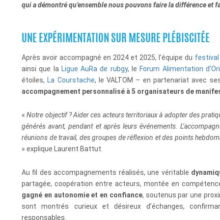
qui a démontré qu’ensemble nous pouvons faire la différence et fa
UNE EXPÉRIMENTATION SUR MESURE PLÉBISCITÉE
Après avoir accompagné en 2024 et 2025, l’équipe du
festiva
ainsi que la
Ligue AuRa de rubgy
, le
Forum Alimentation d’Ori
étoiles,
La Courstache
, le VALTOM – en partenariat avec se
accompagnement personnalisé à 5 organisateurs de manife
«
Notre objectif ? Aider ces acteurs territoriaux à adopter des prati
générés avant, pendant et après leurs événements. L’accompagn
réunions de travail, des groupes de réflexion et des points hebdo
» explique
Laurent Battut
.
Au fil des accompagnements réalisés, une véritable
dynamiqu
partagée, coopération entre acteurs, montée en compétenc
gagné en autonomie et en confiance
, soutenus par une
proxi
sont montrés curieux et désireux d’échanges, confirma
responsables.