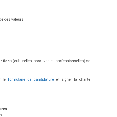
e ces valeurs.
tation
s (culturelles, sportives
ou professionnelles) se
er le
formulaire de candidature
et signer la charte
ures
us