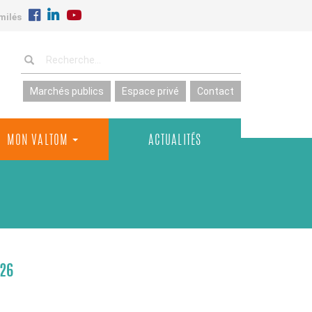
milés
Marchés publics
Espace privé
Contact
MON VALTOM
ACTUALITÉS
026