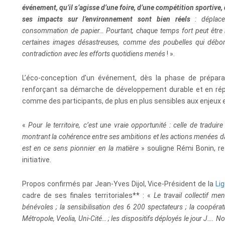
événement, qu’il s’agisse d’une foire, d’une compétition sportive,
ses impacts sur l’environnement sont bien réels
: déplacem
consommation de papier… Pourtant, chaque temps fort peut être r
certaines images désastreuses, comme des poubelles qui débor
contradiction avec les efforts quotidiens menés
! ».
L’éco-conception d’un événement, dès la phase de prépara
renforçant sa démarche de développement durable et en rép
comme des participants
, de plus en plus sensibles aux enjeu
«
Pour le territoire, c’est une vraie opportunité : celle de tradu
montrant la cohérence entre ses ambitions et les actions menées d
est en ce sens pionnier en la matière
» souligne Rémi Bonin, r
initiative.
Propos confirmés par Jean-Yves Dijol, Vice-Président de la
Lig
cadre de ses finales territoriales** : «
Le travail collectif me
bénévoles ; la sensibilisation des 6 200 spectateurs ; la coopér
Métropole, Veolia, Uni-Cité… ; les dispositifs déployés le jour J…