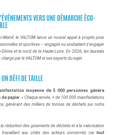
’ÉVÉNEMENTS VERS UNE DÉMARCHE ÉCO-
BLE
o-Manif
, le VALTOM lance un nouvel appel à projets pour
sionnelles et sportives – engagés ou souhaitant s’engager
-Dôme et le nord de la Haute-Loire. En 2026, les lauréats
charge par le VALTOM et ses experts du sujet.
UN DÉFI DE TAILLE
nifestation moyenne de 5 000 personnes génère
 de papie
r
. «
Chaque année, + de
100 000 manifestations
nce, générant des milliers de tonnes de déchets sur notre
 la réduction des gisements de déchets et à la valorisation
n travaillant aux côtés des acteurs concernés car
tout