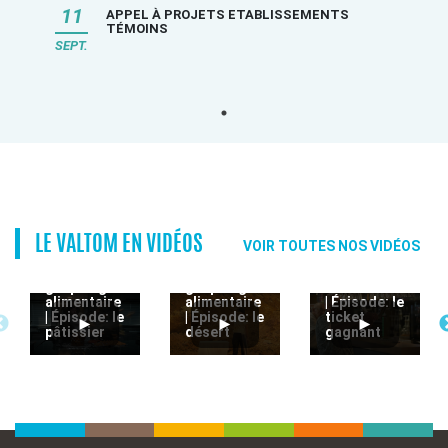
11
APPEL À PROJETS ETABLISSEMENTS
TÉMOINS
SEPT.
LE VALTOM EN VIDÉOS
VOIR TOUTES NOS VIDÉOS
Stop au
Stop au
Stop au
gaspillage
gaspillage
gaspillage
alimentaire
alimentaire
alimentaire
| Épisode: le
| Épisode: le
| Épisode: le
ticket
pâtissier
désert
gagnant